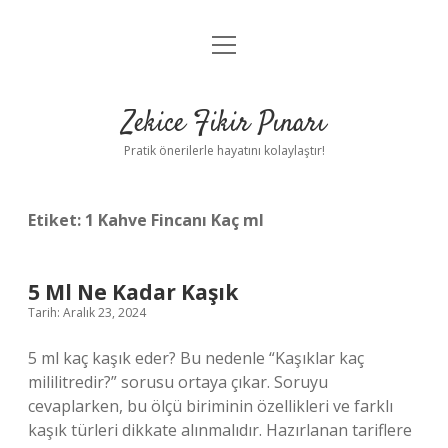
menüyü
Anasayfa
aç
Gizlilik Politikası
Zekice Fikir Pınarı
Yasal Uyarı
Pratik önerilerle hayatını kolaylaştır!
Hakkımızda
Etiket:
1 Kahve Fincanı Kaç ml
5 Ml Ne Kadar Kaşık
Tarih: Aralık 23, 2024
5 ml kaç kaşık eder? Bu nedenle “Kaşıklar kaç
mililitredir?” sorusu ortaya çıkar. Soruyu
cevaplarken, bu ölçü biriminin özellikleri ve farklı
kaşık türleri dikkate alınmalıdır. Hazırlanan tariflere