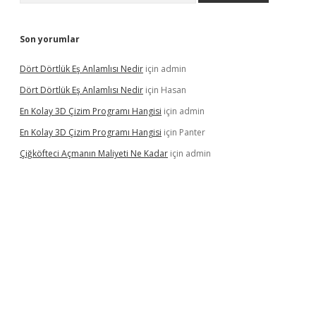
Son yorumlar
Dört Dörtlük Eş Anlamlısı Nedir
için
admin
Dört Dörtlük Eş Anlamlısı Nedir
için
Hasan
En Kolay 3D Çizim Programı Hangisi
için
admin
En Kolay 3D Çizim Programı Hangisi
için
Panter
Çiğköfteci Açmanın Maliyeti Ne Kadar
için
admin
ş